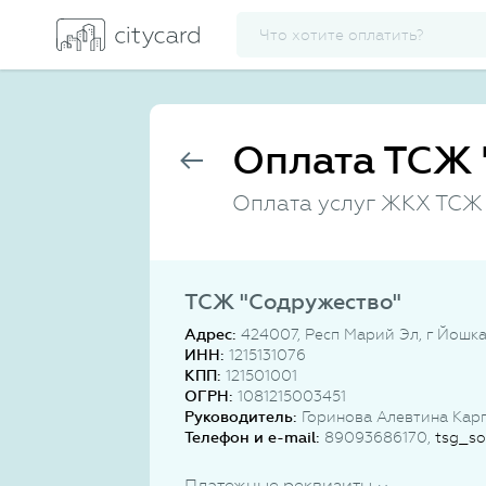
Оплата ТСЖ 
Оплата услуг ЖКХ ТСЖ
ТСЖ "Содружество"
Адрес:
424007, Респ Марий Эл, г Йошк
ИНН:
1215131076
КПП:
121501001
ОГРН:
1081215003451
Руководитель:
Горинова Алевтина Кар
Телефон и e-mail:
89093686170,
tsg_so
Платежные реквизиты