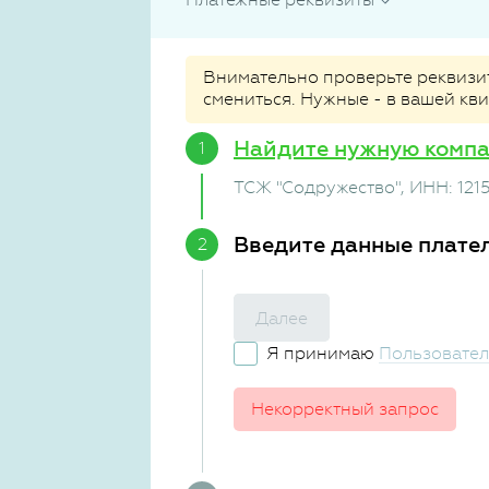
Внимательно проверьте реквизиты
смениться. Нужные - в вашей кв
Найдите нужную комп
ТСЖ "Содружество"
, ИНН: 121
Введите данные плате
Далее
Я принимаю
Пользовател
Некорректный запрос