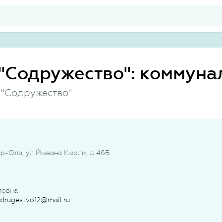
"Содружество": коммуна
 "Содружество"
ар-Ола, ул Йывана Кырли, д 46Б
повна
drugestvo12@mail.ru