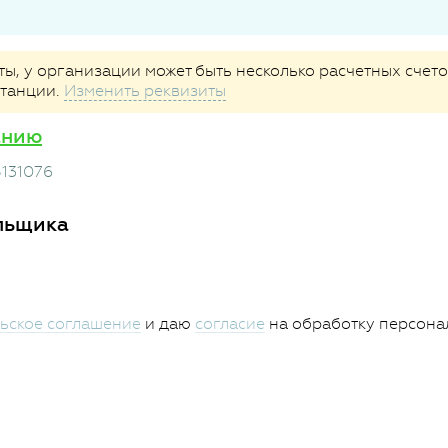
, у организации может быть несколько расчетных счетов
итанции.
Изменить реквизиты
анию
5131076
льщика
ьское соглашение
и даю
согласие
на обработку персона