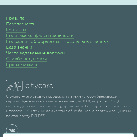
Правила
Безопасность
Контакты
Политика конфиденциальности
Положение об обработке персональных данных
База знаний
Часто задаваемые вопросы
Служба поддержки
Про комиссию
Citycard — это сервис городских платежей любой банковской
картой. Здесь можно оплатить квитанции ЖКХ, штрафы ГИБДД,
налоги, детский сад или школу, кредиты, мобильную связь, интернет
и телефон. Мы принимаем карты любых банков, а платежи защищены
по стандарту PCI DSS.