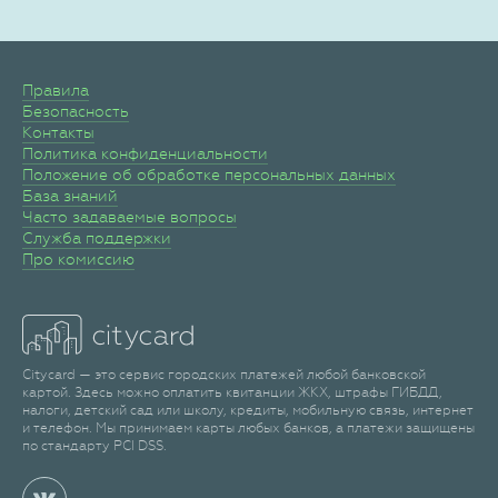
Правила
Безопасность
Контакты
Политика конфиденциальности
Положение об обработке персональных данных
База знаний
Часто задаваемые вопросы
Служба поддержки
Про комиссию
Citycard — это сервис городских платежей любой банковской
картой. Здесь можно оплатить квитанции ЖКХ, штрафы ГИБДД,
налоги, детский сад или школу, кредиты, мобильную связь, интернет
и телефон. Мы принимаем карты любых банков, а платежи защищены
по стандарту PCI DSS.