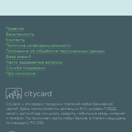
Правила
Безопасность
Контакты
Политика конфиденциальности
Положение об обработке персональных данных
База знаний
Часто задаваемые вопросы
Служба поддержки
Про комиссию
Citycard — это сервис городских платежей любой банковской
картой. Здесь можно оплатить квитанции ЖКХ, штрафы ГИБДД,
налоги, детский сад или школу, кредиты, мобильную связь, интернет
и телефон. Мы принимаем карты любых банков, а платежи защищены
по стандарту PCI DSS.