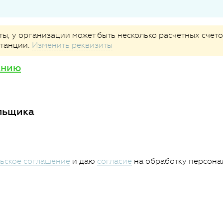
, у организации может быть несколько расчетных счетов
итанции.
Изменить реквизиты
анию
льщика
ьское соглашение
и даю
согласие
на обработку персона