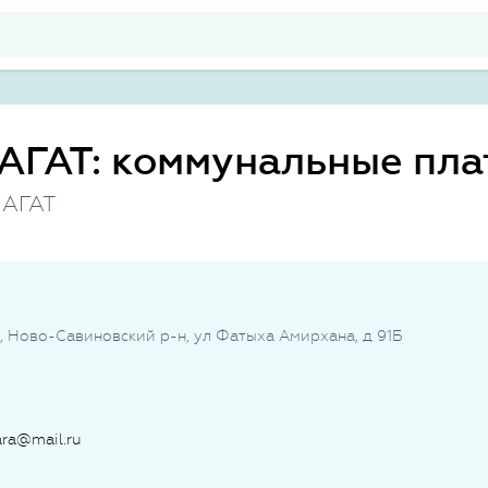
АГАТ: коммунальные пл
 АГАТ
нь, Ново-Савиновский р-н, ул Фатыха Амирхана, д 91Б
ara@mail.ru