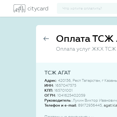
Оплата ТСЖ 
Оплата услуг ЖКХ ТСЖ
ТСЖ АГАТ
Адрес:
420136, Респ Татарстан, г Каза
ИНН:
1657047575
КПП:
165701001
ОГРН:
1041625402059
Руководитель:
Лукин Виктор Иванович
Телефон и e-mail:
89172936445,
agat.kl
Платежные реквизиты