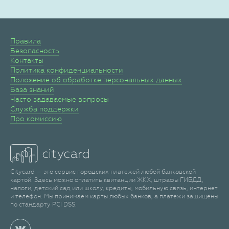
Правила
Безопасность
Контакты
Политика конфиденциальности
Положение об обработке персональных данных
База знаний
Часто задаваемые вопросы
Служба поддержки
Про комиссию
Citycard — это сервис городских платежей любой банковской
картой. Здесь можно оплатить квитанции ЖКХ, штрафы ГИБДД,
налоги, детский сад или школу, кредиты, мобильную связь, интернет
и телефон. Мы принимаем карты любых банков, а платежи защищены
по стандарту PCI DSS.