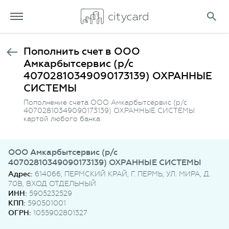
Пополнить счет в ООО
Амкарбытсервис (р/с
40702810349090173139) ОХРАННЫЕ
СИСТЕМЫ
Пополнение счета ООО Амкарбытсервис (р/с
40702810349090173139) ОХРАННЫЕ СИСТЕМЫ
картой любого банка
ООО Амкарбытсервис (р/с
40702810349090173139) ОХРАННЫЕ СИСТЕМЫ
Адрес:
614066, ПЕРМСКИЙ КРАЙ, Г. ПЕРМЬ, УЛ. МИРА, Д.
70В, ВХОД ОТДЕЛЬНЫЙ
ИНН:
5905232529
КПП:
590501001
ОГРН:
1055902801327