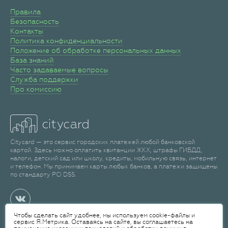
Правила
Безопасность
Контакты
Политика конфиденциальности
Положение об обработке персональных данных
База знаний
Часто задаваемые вопросы
Служба поддержки
Про комиссию
Citycard — это сервис городских платежей любой банковской
картой. Здесь можно оплатить квитанции ЖКХ, штрафы ГИБДД,
налоги, детский сад или школу, кредиты, мобильную связь, интернет
и телефон. Мы принимаем карты любых банков, а платежи защищены
по стандарту PCI DSS.
Чтобы сделать сайт удобнее, мы используем cookie-файлы и
сервис Я.Метрика. Оставаясь на сайте, вы соглашаетесь на