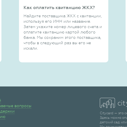
Как оплатить квитанцию ЖКХ?
Найдите поставщика ЖКХ с квитанции,
используя его ИНН или название.
Затем укажите номер лицевого счета и
оплатите квитанцию картой любого
банка. Мы сохраним этого поставщика,
чтобы в следующий раз вы его не
искали.
й
ваемые вопросы
ддержки
Citycard — это 
сию
Здесь можно оп
детский сад или
Мы принимаем к