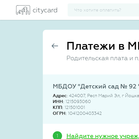
Платежи в М
Родительская плата и 
МБДОУ "Детский сад № 92 
Адрес:
424007, Респ Марий Эл, г Йошка
ИНН:
1215093060
КПП:
121501001
ОГРН:
1041200403342
Найдите нужное учреж