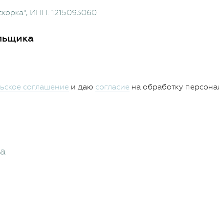
скорка"
, ИНН: 1215093060
льщика
ьское соглашение
и даю
согласие
на обработку персона
жа