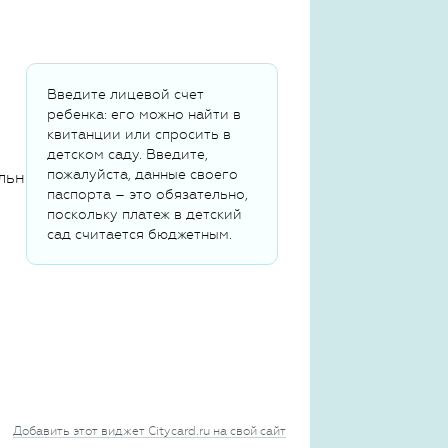
Введите лицевой счет
ребенка: его можно найти в
квитанции или спросить в
детском саду. Введите,
пожалуйста, данные своего
льных данных
паспорта – это обязательно,
поскольку платеж в детский
сад считается бюджетным.
Добавить этот виджет Citycard.ru на свой сайт