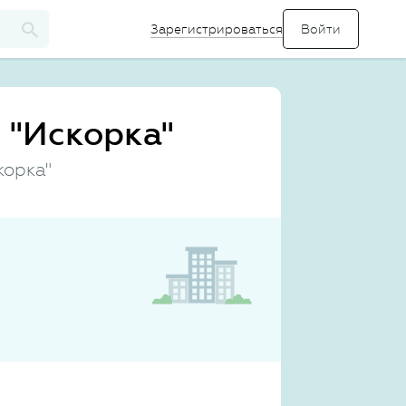
Зарегистрироваться
 "Искорка"
корка"