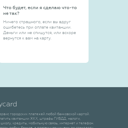
Что будет, если я сделаю что-то
не так?
Ничего страшного, если вы вдруг
ошибетесь при оплате квитанции.
Деньги или не спишутся, или вскоре
вернутся к вам на карту.
сервис городских платежей любой банковской картой.
латить квитанции ЖКХ, штрафы ГИБДД, налоги,
 школу, кредиты, мобильную связь, интернет и телефон.
арты любых банков, а платежи защищены по стандарту