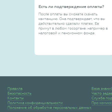
Есть ли подтверждение оплаты?
После оплаты вы сможете скачать
квитанцию. Она подтверждает, что вы
действительно сделали платеж. Ее
примут в любом госоргане: например в
налоговой и пенсионном фонде.
Правила
База знани
Безопасность
Часто зада
Контакты
Служба по
Политика конфиденциальности
Про комис
Положение об обработке персональных данных