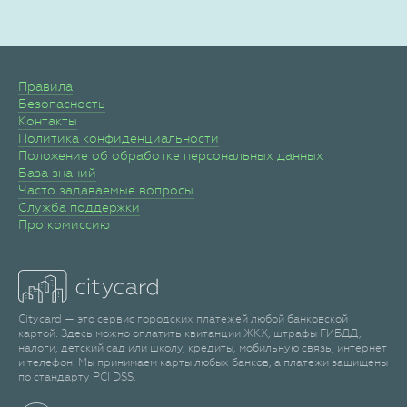
Правила
Безопасность
Контакты
Политика конфиденциальности
Положение об обработке персональных данных
База знаний
Часто задаваемые вопросы
Служба поддержки
Про комиссию
Citycard — это сервис городских платежей любой банковской
картой. Здесь можно оплатить квитанции ЖКХ, штрафы ГИБДД,
налоги, детский сад или школу, кредиты, мобильную связь, интернет
и телефон. Мы принимаем карты любых банков, а платежи защищены
по стандарту PCI DSS.