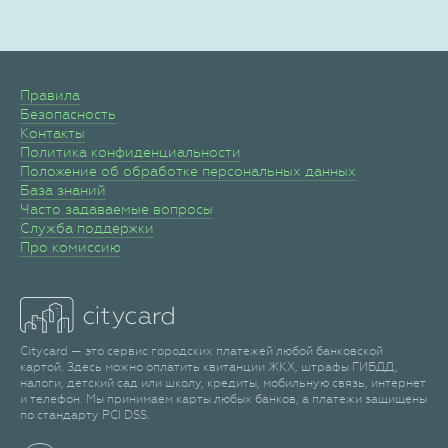
Правила
Безопасность
Контакты
Политика конфиденциальности
Положение об обработке персональных данных
База знаний
Часто задаваемые вопросы
Служба поддержки
Про комиссию
Citycard — это сервис городских платежей любой банковской
картой. Здесь можно оплатить квитанции ЖКХ, штрафы ГИБДД,
налоги, детский сад или школу, кредиты, мобильную связь, интернет
и телефон. Мы принимаем карты любых банков, а платежи защищены
по стандарту PCI DSS.