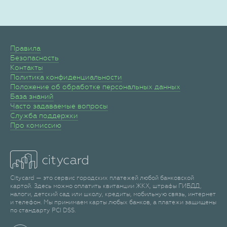
Правила
Безопасность
Контакты
Политика конфиденциальности
Положение об обработке персональных данных
База знаний
Часто задаваемые вопросы
Служба поддержки
Про комиссию
Citycard — это сервис городских платежей любой банковской
картой. Здесь можно оплатить квитанции ЖКХ, штрафы ГИБДД,
налоги, детский сад или школу, кредиты, мобильную связь, интернет
и телефон. Мы принимаем карты любых банков, а платежи защищены
по стандарту PCI DSS.