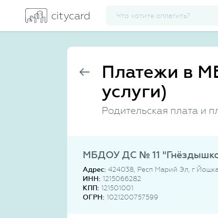
Платежи в М
услуги)
Родительская плата и п
МБДОУ ДС № 11 "Гнёздышко"
Адрес:
424038, Респ Марий Эл, г Йошка
ИНН:
1215066282
КПП:
121501001
ОГРН:
1021200757599