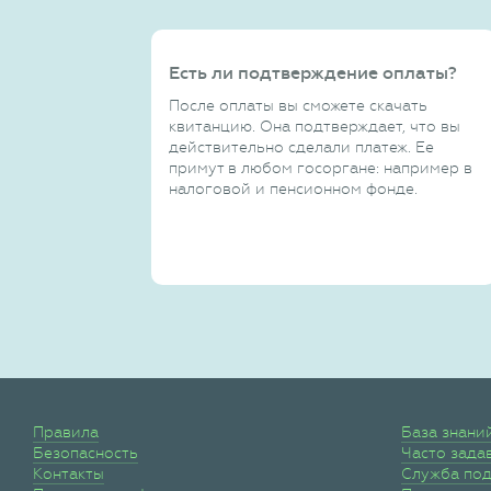
Есть ли подтверждение оплаты?
После оплаты вы сможете скачать
квитанцию. Она подтверждает, что вы
действительно сделали платеж. Ее
примут в любом госоргане: например в
налоговой и пенсионном фонде.
Правила
База знани
Безопасность
Часто зада
Контакты
Служба по