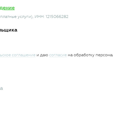
дение
платные услуги)
, ИНН: 1215066282
льщика
ьское соглашение
и даю
согласие
на обработку персона
жа