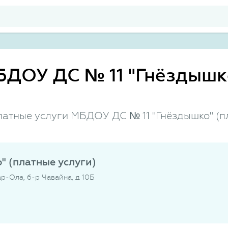
БДОУ ДС № 11 "Гнёздышк
латные услуги МБДОУ ДС № 11 "Гнёздышко" (п
 (платные услуги)
р-Ола, б-р Чавайна, д 10Б