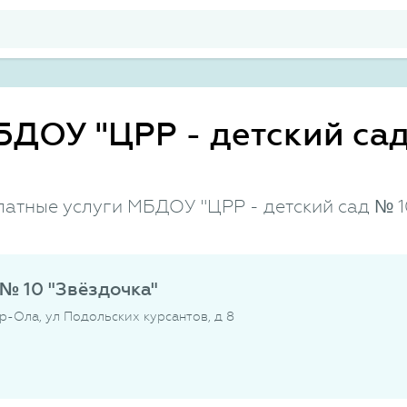
БДОУ "ЦРР - детский са
латные услуги МБДОУ "ЦРР - детский сад № 1
№ 10 "Звёздочка"
р-Ола, ул Подольских курсантов, д 8