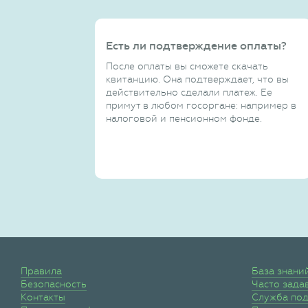
Есть ли подтверждение оплаты?
После оплаты вы сможете скачать
квитанцию. Она подтверждает, что вы
действительно сделали платеж. Ее
примут в любом госоргане: например в
налоговой и пенсионном фонде.
Правила
База знани
Безопасность
Часто зада
Контакты
Служба по