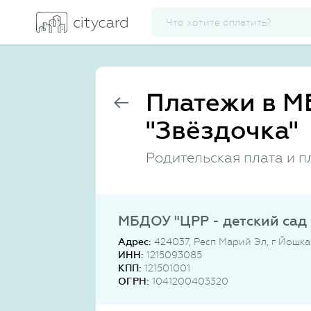
Платежи в М
"Звёздочка"
Родительская плата и п
МБДОУ "ЦРР - детский сад 
Адрес:
424037, Респ Марий Эл, г Йошка
ИНН:
1215093085
КПП:
121501001
ОГРН:
1041200403320