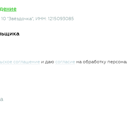
дение
10 "Звёздочка"
, ИНН: 1215093085
льщика
ьское соглашение
и даю
согласие
на обработку персона
жа