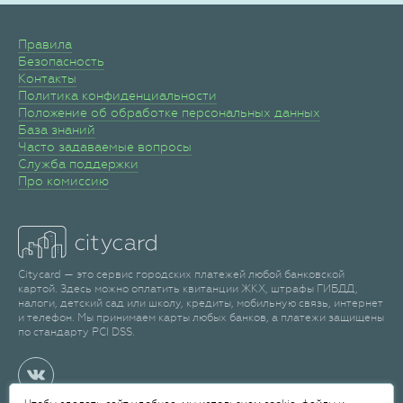
Правила
Безопасность
Контакты
Политика конфиденциальности
Положение об обработке персональных данных
База знаний
Часто задаваемые вопросы
Служба поддержки
Про комиссию
Citycard — это сервис городских платежей любой банковской
картой. Здесь можно оплатить квитанции ЖКХ, штрафы ГИБДД,
налоги, детский сад или школу, кредиты, мобильную связь, интернет
и телефон. Мы принимаем карты любых банков, а платежи защищены
по стандарту PCI DSS.