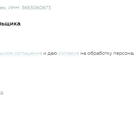
неж
, ИНН: 3663060673
льщика
ьское соглашение
и даю
согласие
на обработку персона
жа