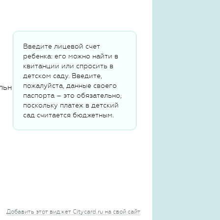
Введите лицевой счет
ребенка: его можно найти в
квитанции или спросить в
детском саду. Введите,
пожалуйста, данные своего
льных данных
паспорта – это обязательно,
поскольку платеж в детский
сад считается бюджетным.
Добавить этот виджет Citycard.ru на свой сайт