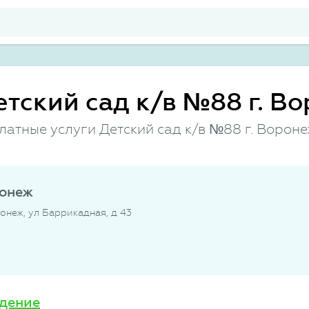
етский сад к/в №88 г. В
латные услуги Детский сад к/в №88 г. Ворон
ронеж
онеж, ул Баррикадная, д 43
дение