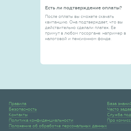
Есть ли подтверждение оплаты?
После оплаты вы сможете скачать
квитанцию. Она подтверждает, что вы
действительно сделали платеж. Ее
примут в любом госоргане: например в
налоговой и пенсионном фонде.
Правила
База знани
Безопасность
Часто зада
Контакты
Служба по
Политика конфиденциальности
Про комис
Положение об обработке персональных данных