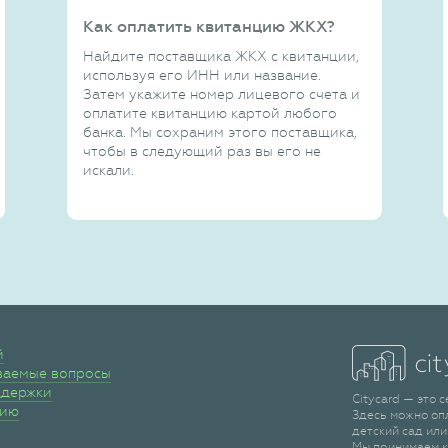
Как оплатить квитанцию ЖКХ?
Найдите поставщика ЖКХ с квитанции,
используя его ИНН или название.
Затем укажите номер лицевого счета и
оплатите квитанцию картой любого
банка. Мы сохраним этого поставщика,
чтобы в следующий раз вы его не
искали.
й
ваемые вопросы
ддержки
Citycard — это 
сию
Здесь можно оп
детский сад или
Мы принимаем к