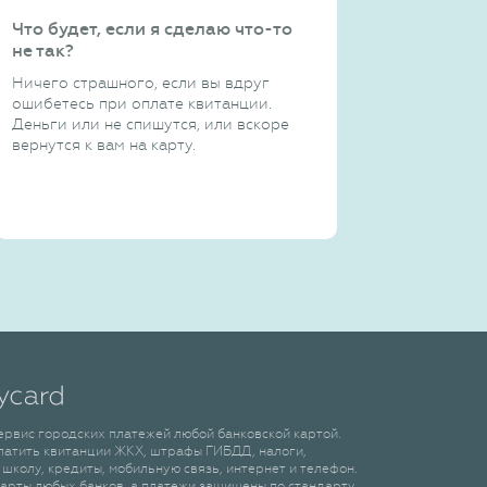
Что будет, если я сделаю что-то
не так?
Ничего страшного, если вы вдруг
ошибетесь при оплате квитанции.
Деньги или не спишутся, или вскоре
вернутся к вам на карту.
сервис городских платежей любой банковской картой.
латить квитанции ЖКХ, штрафы ГИБДД, налоги,
 школу, кредиты, мобильную связь, интернет и телефон.
арты любых банков, а платежи защищены по стандарту