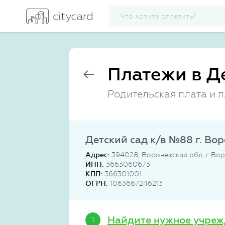
Платежи в Д
Родительская плата и п
Детский сад к/в №88 г. Во
Адрес:
394028, Воронежская обл, г Вор
ИНН:
3663060673
КПП:
366301001
ОГРН:
1063667246213
Найдите нужное учреж