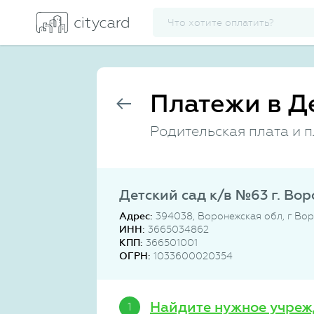
Платежи в Д
Родительская плата и п
Детский сад к/в №63 г. Во
Адрес:
394038, Воронежская обл, г Вор
ИНН:
3665034862
КПП:
366501001
ОГРН:
1033600020354
Найдите нужное учреж