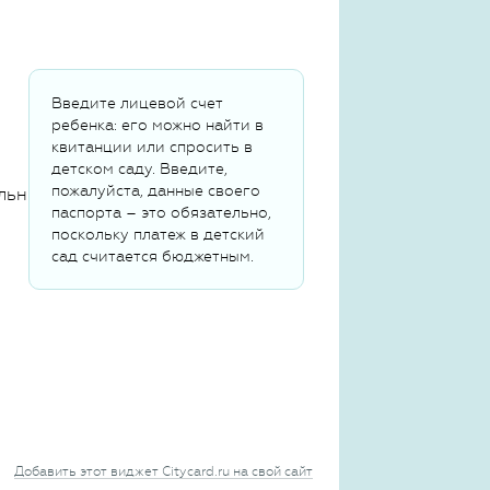
Введите лицевой счет
ребенка: его можно найти в
квитанции или спросить в
детском саду. Введите,
пожалуйста, данные своего
льных данных
паспорта – это обязательно,
поскольку платеж в детский
сад считается бюджетным.
Добавить этот виджет Citycard.ru на свой сайт