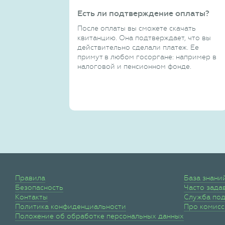
Есть ли подтверждение оплаты?
После оплаты вы сможете скачать
квитанцию. Она подтверждает, что вы
действительно сделали платеж. Ее
примут в любом госоргане: например в
налоговой и пенсионном фонде.
Правила
База знани
Безопасность
Часто зада
Контакты
Служба по
Политика конфиденциальности
Про комис
Положение об обработке персональных данных