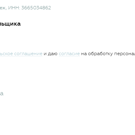
неж
, ИНН: 3665034862
льщика
ьское соглашение
и даю
согласие
на обработку персона
жа