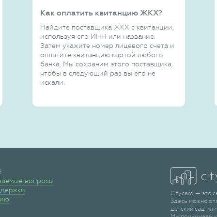
Как оплатить квитанцию ЖКХ?
Найдите поставщика ЖКХ с квитанции,
используя его ИНН или название.
Затем укажите номер лицевого счета и
оплатите квитанцию картой любого
банка. Мы сохраним этого поставщика,
чтобы в следующий раз вы его не
искали.
й
ваемые вопросы
ддержки
Citycard — это 
сию
Здесь можно оп
детский сад или
Мы принимаем к