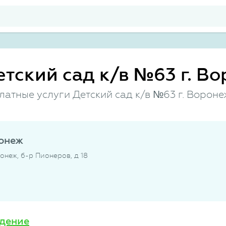
етский сад к/в №63 г. В
латные услуги Детский сад к/в №63 г. Вороне
ронеж
онеж, б-р Пионеров, д 18
дение