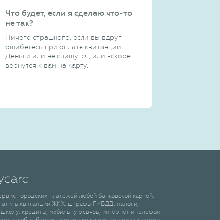
Что будет, если я сделаю что-то
не так?
Ничего страшного, если вы вдруг
ошибетесь при оплате квитанции.
Деньги или не спишутся, или вскоре
вернутся к вам на карту.
сервис городских платежей любой банковской картой.
латить квитанции ЖКХ, штрафы ГИБДД, налоги,
 школу, кредиты, мобильную связь, интернет и телефон.
арты любых банков, а платежи защищены по стандарту