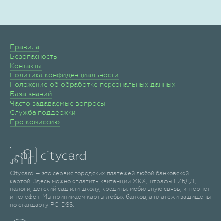
Правила
Безопасность
Контакты
Политика конфиденциальности
Положение об обработке персональных данных
База знаний
Часто задаваемые вопросы
Служба поддержки
Про комиссию
Citycard — это сервис городских платежей любой банковской
картой. Здесь можно оплатить квитанции ЖКХ, штрафы ГИБДД,
налоги, детский сад или школу, кредиты, мобильную связь, интернет
и телефон. Мы принимаем карты любых банков, а платежи защищены
по стандарту PCI DSS.