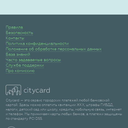
Правила
Безопасность
Контакты
Политика конфиденциальности
Положение об обработке персональных данных
База знаний
Часто задаваемые вопросы
Служба поддержки
Про комиссию
Citycard — это сервис городских платежей любой банковской
картой. Здесь можно оплатить квитанции ЖКХ, штрафы ГИБДД,
налоги, детский сад или школу, кредиты, мобильную связь, интернет
и телефон. Мы принимаем карты любых банков, а платежи защищены
по стандарту PCI DSS.