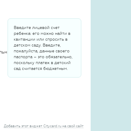
Введите лицевой счет
ребенка: его можно найти в
квитанции или спросить в
детском саду. Введите,
пожалуйста, данные своего
льных данных
паспорта – это обязательно,
поскольку платеж в детский
сад считается бюджетным.
Добавить этот виджет Citycard.ru на свой сайт