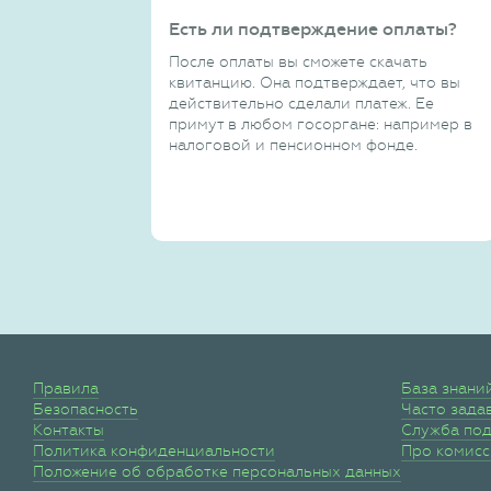
Есть ли подтверждение оплаты?
После оплаты вы сможете скачать
квитанцию. Она подтверждает, что вы
действительно сделали платеж. Ее
примут в любом госоргане: например в
налоговой и пенсионном фонде.
Правила
База знани
Безопасность
Часто зада
Контакты
Служба по
Политика конфиденциальности
Про комис
Положение об обработке персональных данных