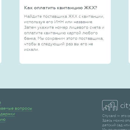
Как оплатить квитанцию ЖКХ?
Найдите поставщика ЖКХ с квитанции,
используя его ИНН или название.
Затем укажите номер лицевого счета и
оплатите квитанцию картой любого
банка. Мы сохраним этого поставщика,
чтобы в следующий раз вы его не
искали.
й
ваемые вопросы
ддержки
Citycard — это 
сию
Здесь можно оп
детский сад или
Мы принимаем к