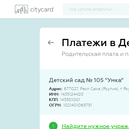
Платежи в Д
Родительская плата и п
Детский сад № 105 "Умка"
Адрес:
677027, Респ Саха (Якутия), г Як
ИНН:
1435124420
КПП:
143501001
ОГРН:
1021401065751
Найдите нужное учреж