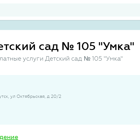
етский сад № 105 "Умка"
латные услуги Детский сад № 105 "Умка"
утск, ул Октябрьская, д 20/2
дение