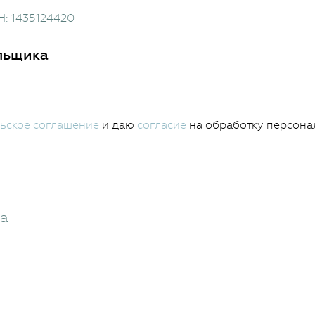
Н: 1435124420
льщика
ьское соглашение
и даю
согласие
на обработку персона
жа