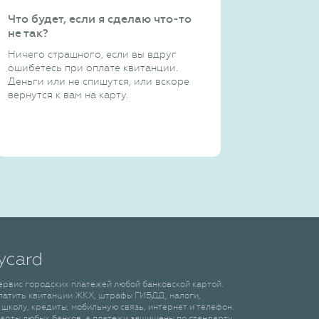
Что будет, если я сделаю что-то
не так?
Ничего страшного, если вы вдруг
ошибетесь при оплате квитанции.
Деньги или не спишутся, или вскоре
вернутся к вам на карту.
сервис городских платежей любой банковской картой.
латить квитанции ЖКХ, штрафы ГИБДД, налоги,
 школу, кредиты, мобильную связь, интернет и телефон.
арты любых банков, а платежи защищены по стандарту