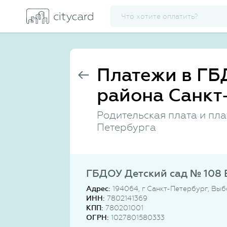
Платежи в ГБ
района Санкт
Родительская плата и пл
Петербурга
ГБДОУ Детский сад № 108 
Адрес:
194064, г Санкт-Петербург, Выбо
ИНН:
7802141369
КПП:
780201001
ОГРН:
1027801580333