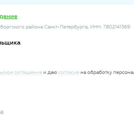
дение
боргского района Санкт-Петербурга
, ИНН: 7802141369
льщика
ьское соглашение
и даю
согласие
на обработку персона
жа