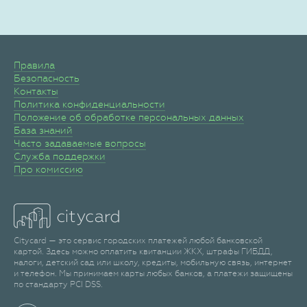
Правила
Безопасность
Контакты
Политика конфиденциальности
Положение об обработке персональных данных
База знаний
Часто задаваемые вопросы
Служба поддержки
Про комиссию
Citycard — это сервис городских платежей любой банковской
картой. Здесь можно оплатить квитанции ЖКХ, штрафы ГИБДД,
налоги, детский сад или школу, кредиты, мобильную связь, интернет
и телефон. Мы принимаем карты любых банков, а платежи защищены
по стандарту PCI DSS.