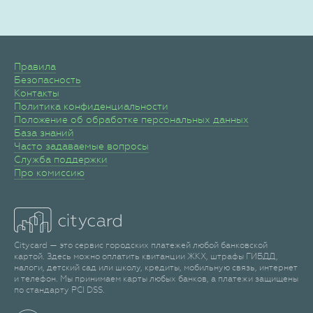
Правила
Безопасность
Контакты
Политика конфиденциальности
Положение об обработке персональных данных
База знаний
Часто задаваемые вопросы
Служба поддержки
Про комиссию
Citycard — это сервис городских платежей любой банковской
картой. Здесь можно оплатить квитанции ЖКХ, штрафы ГИБДД,
налоги, детский сад или школу, кредиты, мобильную связь, интернет
и телефон. Мы принимаем карты любых банков, а платежи защищены
по стандарту PCI DSS.