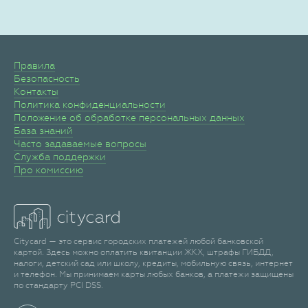
Правила
Безопасность
Контакты
Политика конфиденциальности
Положение об обработке персональных данных
База знаний
Часто задаваемые вопросы
Служба поддержки
Про комиссию
Citycard — это сервис городских платежей любой банковской
картой. Здесь можно оплатить квитанции ЖКХ, штрафы ГИБДД,
налоги, детский сад или школу, кредиты, мобильную связь, интернет
и телефон. Мы принимаем карты любых банков, а платежи защищены
по стандарту PCI DSS.