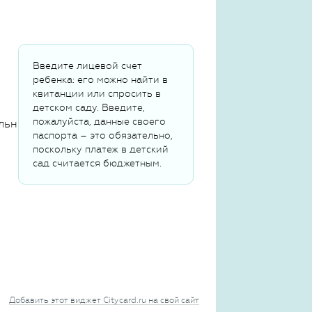
Введите лицевой счет
ребенка: его можно найти в
квитанции или спросить в
детском саду. Введите,
пожалуйста, данные своего
льных данных
паспорта – это обязательно,
поскольку платеж в детский
сад считается бюджетным.
Добавить этот виджет Citycard.ru на свой сайт