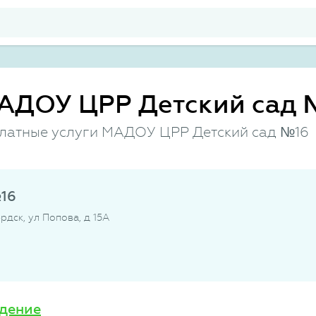
АДОУ ЦРР Детский сад 
платные услуги МАДОУ ЦРР Детский сад №16
16
рдск, ул Попова, д 15А
дение