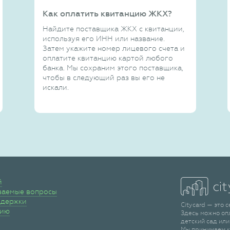
Как оплатить квитанцию ЖКХ?
Найдите поставщика ЖКХ с квитанции,
используя его ИНН или название.
Затем укажите номер лицевого счета и
оплатите квитанцию картой любого
банка. Мы сохраним этого поставщика,
чтобы в следующий раз вы его не
искали.
й
ваемые вопросы
ддержки
Citycard — это 
сию
Здесь можно оп
детский сад или
Мы принимаем к