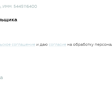
6
, ИНН: 5445116400
льщика
ьское соглашение
и даю
согласие
на обработку персона
жа