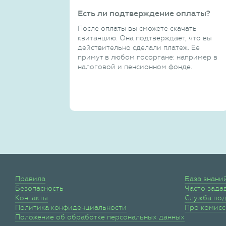
Есть ли подтверждение оплаты?
После оплаты вы сможете скачать
квитанцию. Она подтверждает, что вы
действительно сделали платеж. Ее
примут в любом госоргане: например в
налоговой и пенсионном фонде.
Правила
База знани
Безопасность
Часто зада
Контакты
Служба по
Политика конфиденциальности
Про комис
Положение об обработке персональных данных