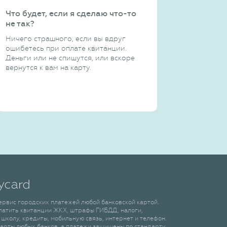
Что будет, если я сделаю что-то
не так?
Ничего страшного, если вы вдруг
ошибетесь при оплате квитанции.
Деньги или не спишутся, или вскоре
вернутся к вам на карту.
сервис городских платежей любой банковской картой.
латить квитанции ЖКХ, штрафы ГИБДД, налоги,
 школу, кредиты, мобильную связь, интернет и телефон.
арты любых банков, а платежи защищены по стандарту