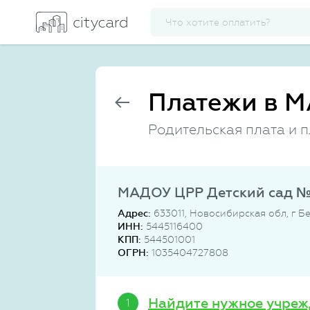
Платежи в М
Родительская плата и 
МАДОУ ЦРР Детский сад №
Адрес:
633011, Новосибирская обл, г Бе
ИНН:
5445116400
КПП:
544501001
ОГРН:
1035404727808
Найдите нужное учреж