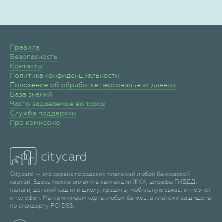
Правила
Безопасность
Контакты
Политика конфиденциальности
Положение об обработке персональных данных
База знаний
Часто задаваемые вопросы
Служба поддержки
Про комиссию
Citycard — это сервис городских платежей любой банковской
картой. Здесь можно оплатить квитанции ЖКХ, штрафы ГИБДД,
налоги, детский сад или школу, кредиты, мобильную связь, интернет
и телефон. Мы принимаем карты любых банков, а платежи защищены
по стандарту PCI DSS.