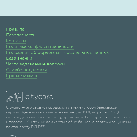
Правила
Безопасность
Контакты
Политика конфиденциальности
Положение об обработке персональных данных
База знаний
Часто задаваемые вопросы
Служба поддержки
Про комиссию
Citycard — это сервис городских платежей любой банковской
картой. Здесь можно оплатить квитанции ЖКХ, штрафы ГИБДД,
налоги, детский сад или школу, кредиты, мобильную связь, интернет
и телефон. Мы принимаем карты любых банков, а платежи защищены
по стандарту PCI DSS.