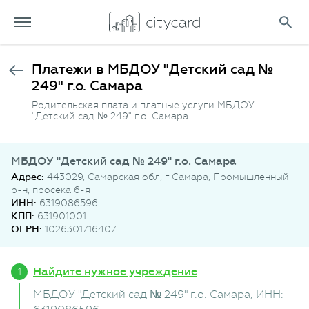
Платежи в МБДОУ "Детский сад №
249" г.о. Самара
Родительская плата и платные услуги МБДОУ
"Детский сад № 249" г.о. Самара
МБДОУ "Детский сад № 249" г.о. Самара
Адрес:
443029, Самарская обл, г Самара, Промышленный
р-н, просека 6-я
ИНН:
6319086596
КПП:
631901001
ОГРН:
1026301716407
Найдите нужное учреждение
МБДОУ "Детский сад № 249" г.о. Самара
, ИНН: