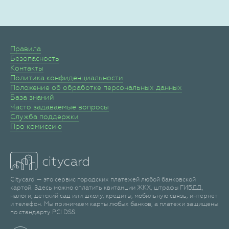
Правила
Безопасность
Контакты
Политика конфиденциальности
Положение об обработке персональных данных
База знаний
Часто задаваемые вопросы
Служба поддержки
Про комиссию
Citycard — это сервис городских платежей любой банковской
картой. Здесь можно оплатить квитанции ЖКХ, штрафы ГИБДД,
налоги, детский сад или школу, кредиты, мобильную связь, интернет
и телефон. Мы принимаем карты любых банков, а платежи защищены
по стандарту PCI DSS.