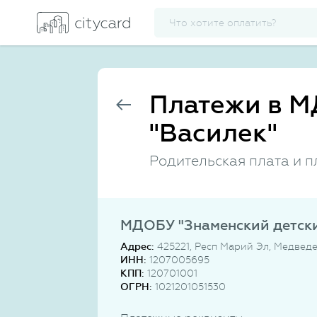
Платежи в М
"Василек"
Родительская плата и п
МДОБУ "Знаменский детски
Адрес:
425221, Респ Марий Эл, Медведе
ИНН:
1207005695
КПП:
120701001
ОГРН:
1021201051530