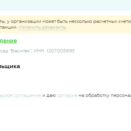
, у организации может быть несколько расчетных счетов
итанции.
Изменить реквизиты
дение
сад "Василек"
, ИНН: 1207005695
льщика
ьское соглашение
и даю
согласие
на обработку персона