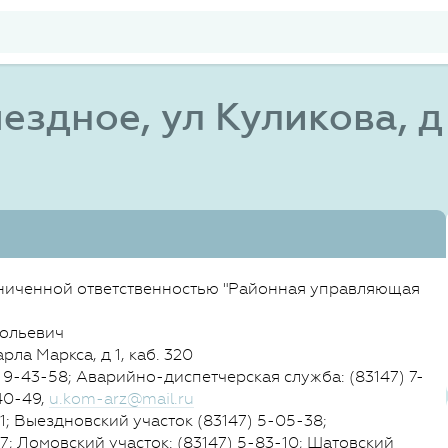
ездное, ул Куликова, д
ниченной ответственностью "Районная управляющая
тольевич
рла Маркса, д 1, каб. 320
 9-43-58; Аварийно-диспетчерская служба: (83147) 7-
40-49,
u.kom-arz@mail.ru
1; Выездновский участок (83147) 5-05-38;
7; Ломовский участок: (83147) 5-83-10; Шатовский