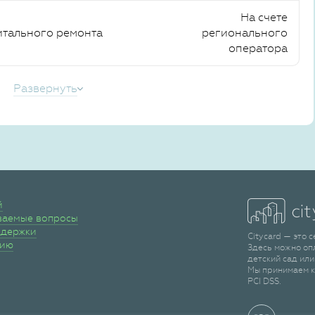
На счете
итального ремонта
регионального
оператора
Развернуть
й
ваемые вопросы
ддержки
Citycard — это 
сию
Здесь можно оп
детский сад или
Мы принимаем к
PCI DSS.