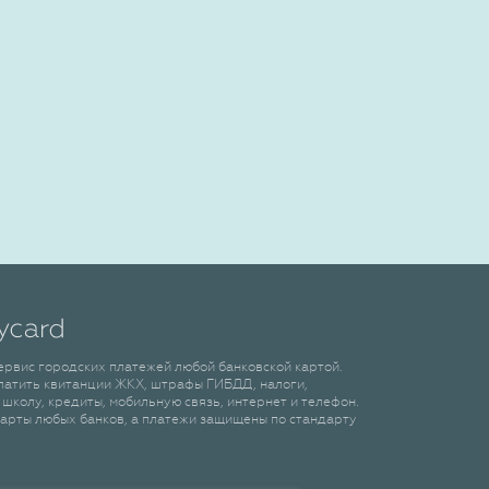
сервис городских платежей любой банковской картой.
латить квитанции ЖКХ, штрафы ГИБДД, налоги,
 школу, кредиты, мобильную связь, интернет и телефон.
арты любых банков, а платежи защищены по стандарту