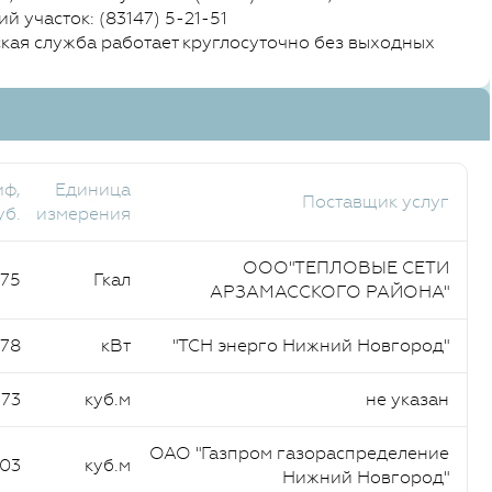
ий участок: (83147) 5-21-51
ая служба работает круглосуточно без выходных
иф,
Единица
Поставщик услуг
уб.
измерения
ООО"ТЕПЛОВЫЕ СЕТИ
,75
Гкал
АРЗАМАССКОГО РАЙОНА"
,78
кВт
"ТСН энерго Нижний Новгород"
,73
куб.м
не указан
ОАО "Газпром газораспределение
,03
куб.м
Нижний Новгород"