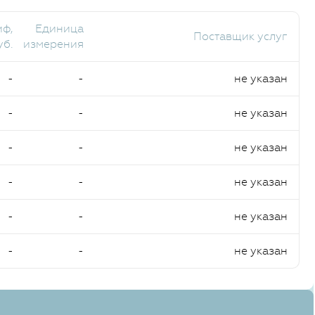
иф,
Единица
Поставщик услуг
уб.
измерения
-
-
не указан
-
-
не указан
-
-
не указан
-
-
не указан
-
-
не указан
-
-
не указан