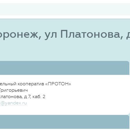
ронеж, ул Платонова, 
ельный кооператив «ПРОТОН»
Григорьевич
атонова, д 7, каб. 2
n@yandex.ru