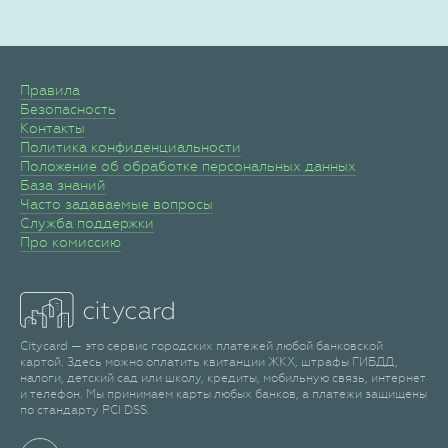
Правила
Безопасность
Контакты
Политика конфиденциальности
Положение об обработке персональных данных
База знаний
Часто задаваемые вопросы
Служба поддержки
Про комиссию
Citycard — это сервис городских платежей любой банковской
картой. Здесь можно оплатить квитанции ЖКХ, штрафы ГИБДД,
налоги, детский сад или школу, кредиты, мобильную связь, интернет
и телефон. Мы принимаем карты любых банков, а платежи защищены
по стандарту PCI DSS.