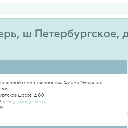
ерь, ш Петербургское, д
ниченной ответственностью Фирма "Энергия"
евич
ургское шоссе, д 60
0,
energiya69@mail.ru
92