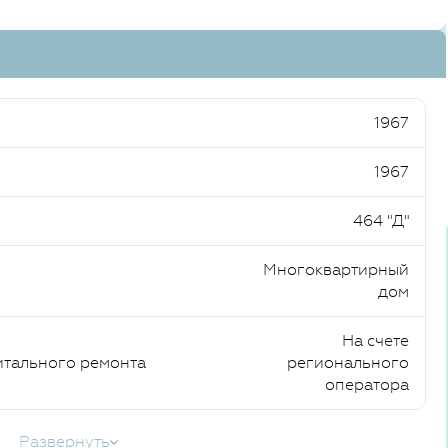
1967
1967
464 "Д"
Многоквартирный
дом
На счете
итального ремонта
регионального
оператора
Развернуть