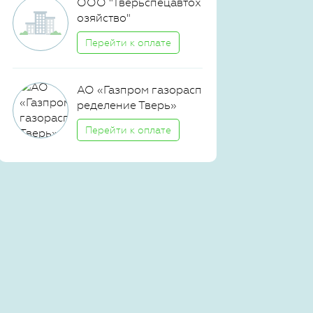
ООО "Тверьспецавтох
озяйство"
Перейти к оплате
АО «Газпром газорасп
ределение Тверь»
Перейти к оплате