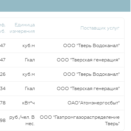
иф,
Единица
Поставщик услуг
уб.
измерения
,47
куб.м
ООО "Тверь Водоканал"
,47
Гкал
ООО "Тверская генерация"
,26
куб.м
ООО "Тверь Водоканал"
,34
Гкал
ООО "Тверская генерация"
,78
кВт*ч
ОАО"Атомэнергосбыт"
руб./чел. В
ООО "Газпромгазораспределение
,98
мес.
Тверь"