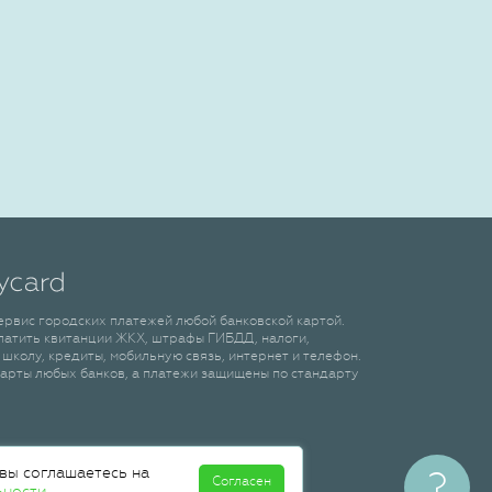
сервис городских платежей любой банковской картой.
латить квитанции ЖКХ, штрафы ГИБДД, налоги,
 школу, кредиты, мобильную связь, интернет и телефон.
арты любых банков, а платежи защищены по стандарту
 вы соглашаетесь на
?
Согласен
ьности