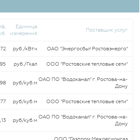
иф,
Единица
Поставщик услуг
уб.
измерения
,72
руб./кВт.ч
ОАО "Энергосбыт Ростовэнерго"
,95
руб./Гкал
ООО "Ростовские тепловые сети"
ОАО ПО "Водоканал" г. Ростова-на-
,98
руб/куб.м
Дону
,77
руб/куб.м
ООО "Ростовские тепловые сети"
ОАО ПО "Водоканал" г. Ростова-на-
,13
руб/куб.м
Дону
ООО "Газпром Межрегионгаз