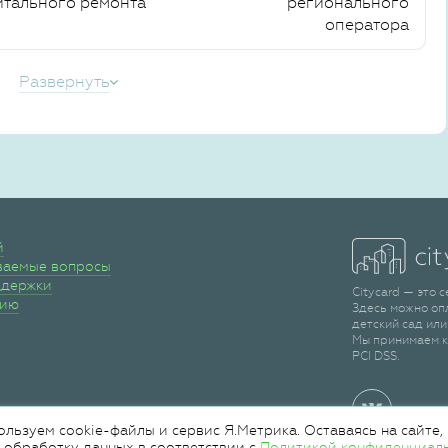
итального ремонта
регионального
оператора
Развернуть
й
ваемые вопросы
ддержки
Citycard — это 
сию
Здесь можно оп
детский сад или
Мы принимаем к
PCI DSS.
ользуем cookie-файлы и сервис Я.Метрика. Оставаясь на сайте,
 обработку данных в соответствии с
Политикой конфиденциал