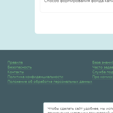
Способ формирования фонда кап
Правила
База знани
Безопасность
Часто зада
Контакты
Служба по
Политика конфиденциальности
Про комис
Положение об обработке персональных данных
Чтобы сделать сайт удобнее, мы исп
применение указанных технологий и