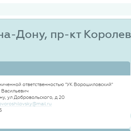
на-Дону, пр-кт Королева
ниченной ответственностью "УК Ворошиловский"
 Васильевич
ну, ул Добровольского, д 20
ovoroshilovsky@mail.ru
5