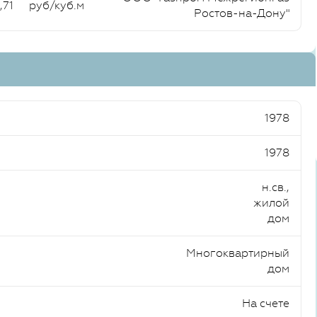
,71
руб/куб.м
Ростов-на-Дону"
1978
1978
н.св.,
жилой
дом
Многоквартирный
дом
На счете