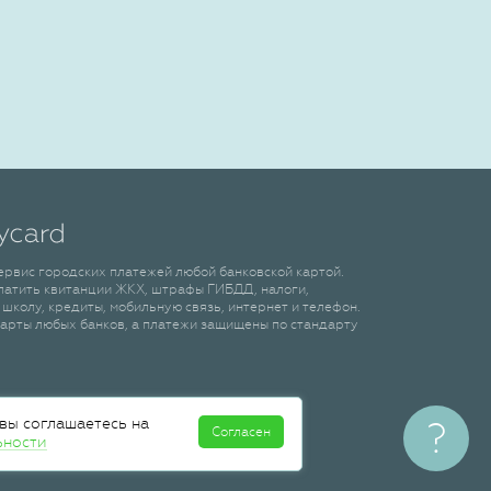
сервис городских платежей любой банковской картой.
латить квитанции ЖКХ, штрафы ГИБДД, налоги,
 школу, кредиты, мобильную связь, интернет и телефон.
арты любых банков, а платежи защищены по стандарту
 вы соглашаетесь на
?
Согласен
ьности