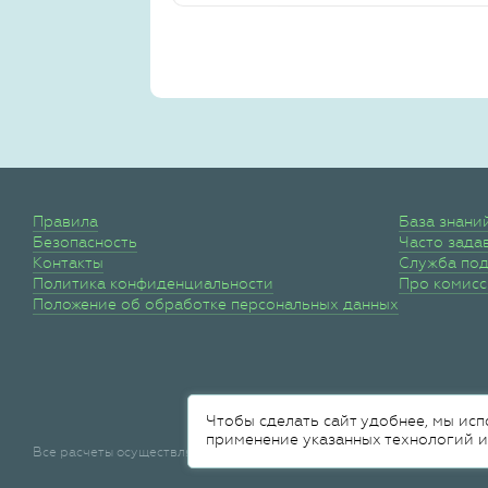
Правила
База знани
Безопасность
Часто зада
Контакты
Служба по
Политика конфиденциальности
Про комис
Положение об обработке персональных данных
Чтобы сделать сайт удобнее, мы исп
применение указанных технологий и
Все расчеты осуществляются
НКО "МОНЕТА"
(ООО)