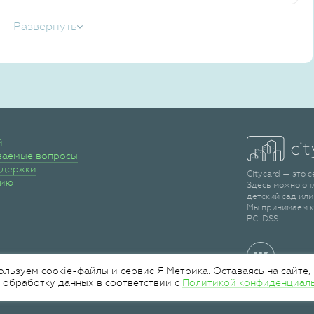
Развернуть
й
ваемые вопросы
ддержки
Citycard — это 
сию
Здесь можно оп
детский сад или
Мы принимаем к
PCI DSS.
ользуем cookie-файлы и сервис Я.Метрика. Оставаясь на сайте,
 обработку данных в соответствии с
Политикой конфиденциал