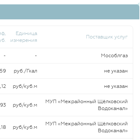
иф,
Единица
Поставщик услуг
уб.
измерения
-
-
Мособлгаз
,59
руб./Гкал
не указан
,12
руб/куб.м
не указан
МУП «Межрайонный Щёлковский
,93
руб/куб.м
Водоканал»
МУП «Межрайонный Щёлковский
,18
руб/куб.м
Водоканал»