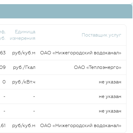
иф,
Единица
Поставщик услуг
уб.
измерения
,63
руб/куб.м
ОАО «Нижегородский водоканал»
,09
руб./Гкал
ОАО «Теплоэнерго»
0
руб./кВт.ч
не указан
-
-
не указан
-
-
не указан
,61
руб/куб.м
ОАО «Нижегородский водоканал»