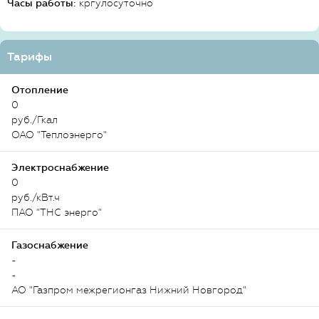
Часы работы:
кргулосуточно
Тарифы
Отопление
0
руб./Гкал
ОАО "Теплоэнерго"
Электроснабжение
0
руб./кВт.ч
ПАО "ТНС энерго"
Газоснабжение
-
-
АО "Газпром межрегионгаз Нижний Новгород"