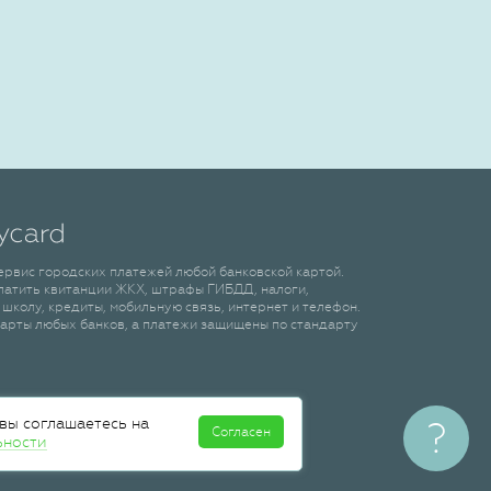
сервис городских платежей любой банковской картой.
латить квитанции ЖКХ, штрафы ГИБДД, налоги,
 школу, кредиты, мобильную связь, интернет и телефон.
арты любых банков, а платежи защищены по стандарту
 вы соглашаетесь на
?
Согласен
ьности