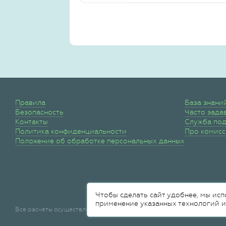
Правила
База знани
Безопасность
Часто зада
Контакты
Служба по
Политика конфиденциальности
Про комис
Положение об обработке персональных данных
Чтобы сделать сайт удобнее, мы исп
применение указанных технологий и
Все расчеты осуществляются
НКО "МОНЕТА"
(ООО)