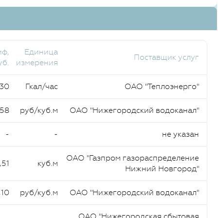
иф,
Единица
Поставщик услуг
уб.
измерения
730
Гкал/час
ОАО "Теплоэнерго"
,58
руб/куб.м
ОАО "Нижегородский водоканал"
-
-
не указан
ОАО "Газпром газораспределение
,51
куб.м
Нижний Новгород"
,10
руб/куб.м
ОАО "Нижегородский водоканал"
ОАО "Нижегородская сбытовая