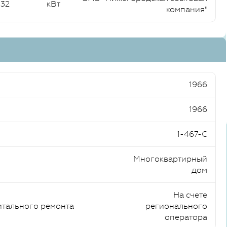
,32
кВт
компания"
1966
1966
1-467-С
Многоквартирный
дом
На счете
итального ремонта
регионального
оператора