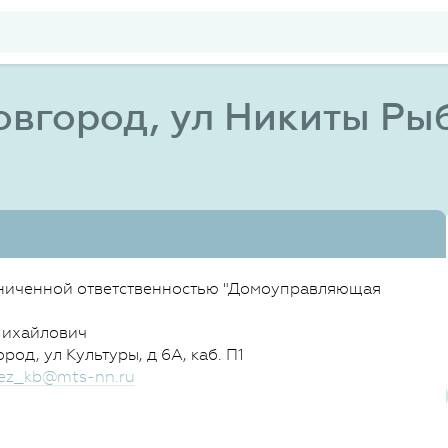
вгород, ул Никиты Рыба
ниченной ответственностью "Домоуправляющая
Михайлович
од, ул Культуры, д 6А, каб. П1
ez_kb@mts-nn.ru