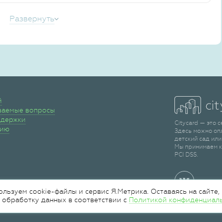
Развернуть
й
ваемые вопросы
ддержки
Citycard — это 
сию
Здесь можно оп
детский сад или
Мы принимаем к
PCI DSS.
ользуем cookie-файлы и сервис Я.Метрика. Оставаясь на сайте,
 обработку данных в соответствии с
Политикой конфиденциал