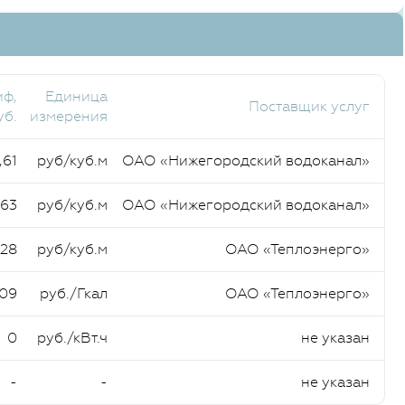
иф,
Единица
Поставщик услуг
уб.
измерения
,61
руб/куб.м
ОАО «Нижегородский водоканал»
,63
руб/куб.м
ОАО «Нижегородский водоканал»
,28
руб/куб.м
ОАО «Теплоэнерго»
,09
руб./Гкал
ОАО «Теплоэнерго»
0
руб./кВт.ч
не указан
-
-
не указан