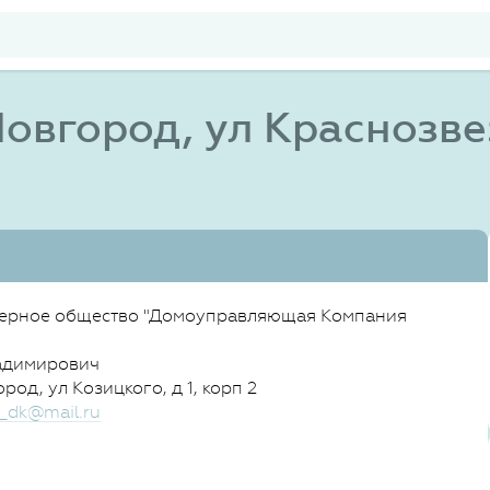
овгород, ул Краснозвез
ерное общество "Домоуправляющая Компания
адимирович
од, ул Козицкого, д 1, корп 2
_dk@mail.ru