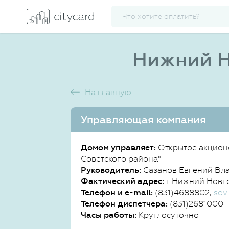
Нижний Н
На главную
Управляющая компания
Домом управляет:
Открытое акцион
Советского района"
Руководитель:
Сазанов Евгений Вл
Фактический адрес:
г Нижний Новгор
Телефон и e-mail:
(831)4688802,
sov
Телефон диспетчера:
(831)2681000
Часы работы:
Круглосуточно