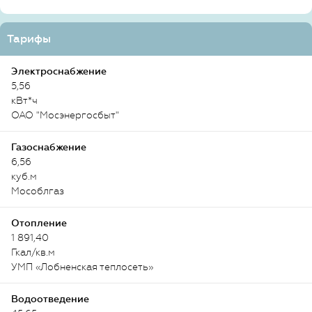
Тарифы
Электроснабжение
5,56
кВт*ч
ОАО "Мосэнергосбыт"
Газоснабжение
6,56
куб.м
Мособлгаз
Отопление
1 891,40
Гкал/кв.м
УМП «Лобненская теплосеть»
Водоотведение