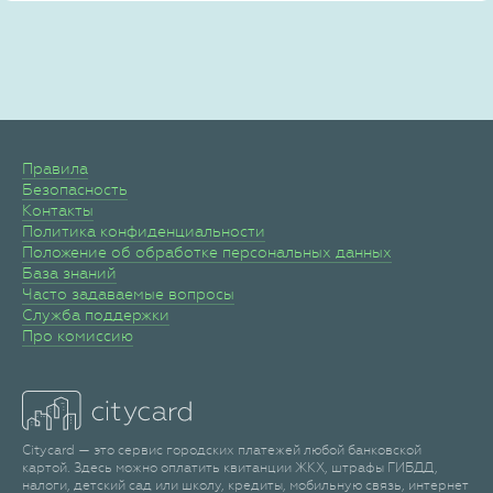
Правила
Безопасность
Контакты
Политика конфиденциальности
Положение об обработке персональных данных
База знаний
Часто задаваемые вопросы
Служба поддержки
Про комиссию
Citycard — это сервис городских платежей любой банковской
картой. Здесь можно оплатить квитанции ЖКХ, штрафы ГИБДД,
налоги, детский сад или школу, кредиты, мобильную связь, интернет