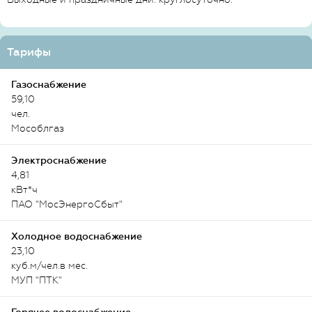
Тарифы
Газоснабжение
59,10
чел.
Мособлгаз
Электроснабжение
4,81
кВт*ч
ПАО "МосЭнергоСбыт"
Холодное водоснабжение
23,10
куб.м/чел.в мес.
МУП "ПТК"