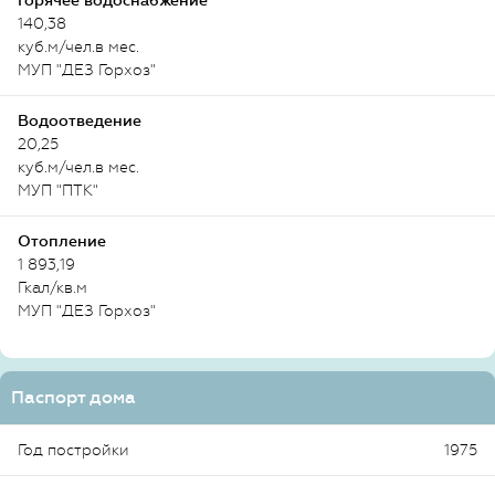
Горячее водоснабжение
140,38
куб.м/чел.в мес.
МУП "ДЕЗ Горхоз"
Водоотведение
20,25
куб.м/чел.в мес.
МУП "ПТК"
Отопление
1 893,19
Гкал/кв.м
МУП "ДЕЗ Горхоз"
Паспорт дома
Год постройки
1975