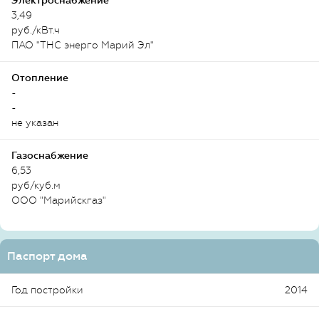
Электроснабжение
3,49
руб./кВт.ч
ПАО "ТНС энерго Марий Эл"
Отопление
-
-
не указан
Газоснабжение
6,53
руб/куб.м
ООО "Марийскгаз"
Паспорт дома
Год постройки
2014