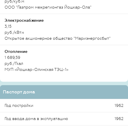
руб/куб.м
ООО "Газпром межрегионгаз Йошкар-Ола"
Электроснабжение
3,15
руб./кВт.ч
Открытое акционерное общество "Мариэнергосбыт"
Отопление
1 689,59
руб./Гкал
МУП «Йошкар-Олинская ТЭЦ-1»
Паспорт дома
Год постройки
1962
Год ввода дома в эксплуатацию
1962