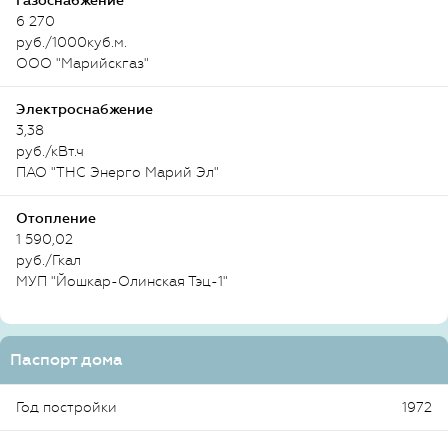
Газоснабжение
6 270
руб./1000куб.м.
ООО "Марийскгаз"
Электроснабжение
3,38
руб./кВт.ч
ПАО "ТНС Энерго Марий Эл"
Отопление
1 590,02
руб./Гкал
МУП "Йошкар-Олинская Тэц-1"
Паспорт дома
Год постройки
1972