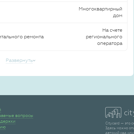
Многоквартирный
дом
На счете
итального ремонта
регионального
оператора
Развернуть
й
ваемые вопросы
ддержки
Citycard — это 
сию
Здесь можно оп
детский сад или