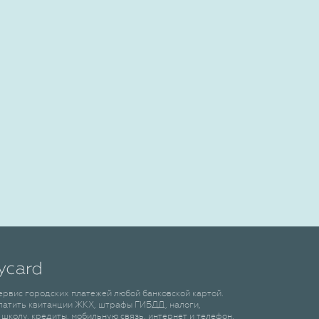
сервис городских платежей любой банковской картой.
латить квитанции ЖКХ, штрафы ГИБДД, налоги,
 школу, кредиты, мобильную связь, интернет и телефон.