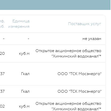
иф,
Единица
Поставщик услуг
уб.
измерения
-
-
не указан
Открытое акционерное общество
,20
куб.м
"Химкинский водоканал"*
,37
Гкал
ООО "ТСК Мосэнерго"
,37
Гкал
ООО "ТСК Мосэнерго"
Открытое акционерное общество
,02
куб.м
"Химкинский водоканал"*