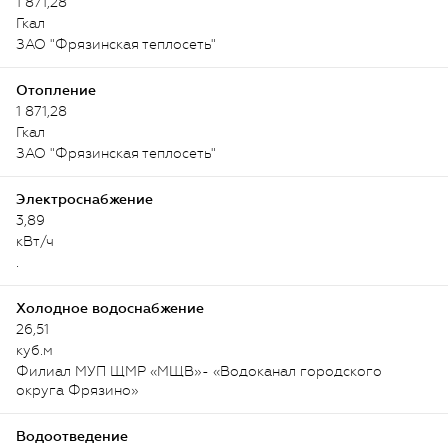
1 871,28
Гкал
ЗАО "Фрязинская теплосеть"
Отопление
1 871,28
Гкал
ЗАО "Фрязинская теплосеть"
Электроснабжение
3,89
кВт/ч
.
Холодное водоснабжение
26,51
куб.м
Филиал МУП ЩМР «МЩВ»- «Водоканал городского
округа Фрязино»
Водоотведение