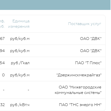
иф,
Единица
Поставщик услуг
уб.
измерения
,67
руб/куб.м
ОАО "ДВК"
,94
руб/куб.м
ОАО "ДВК"
,54
руб./Гкал
ПАО "Т Плюс"
0
руб/куб.м
"Дзержинскмежрайгаз"
ОАО "Нижегородские
-
-
коммунальные системы"
,32
руб./кВт.ч
ПАО "ТНС энерго НН"