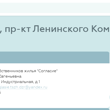
 пр-кт Ленинского Ком
ственников жилья "Согласие"
Евгеньевна
 Индустриальная, д 1
glasie.tszh.dzr@yandex.ru
5