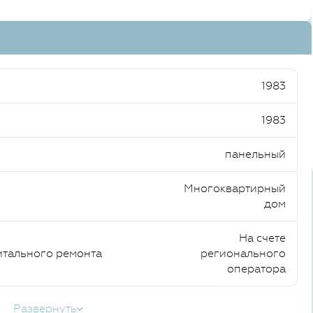
1983
1983
панельный
Многоквартирный
дом
На счете
итального ремонта
регионального
оператора
Развернуть