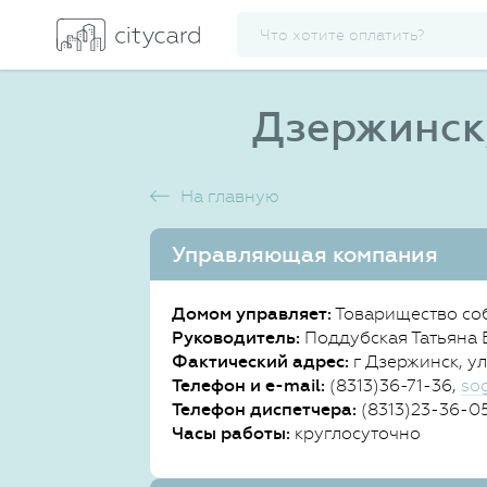
Дзержинск,
На главную
Управляющая компания
Домом управляет:
Товарищество соб
Руководитель:
Поддубская Татьяна 
Фактический адрес:
г Дзержинск, ул
Телефон и e-mail:
(8313)36-71-36,
so
Телефон диспетчера:
(8313)23-36-0
Часы работы:
круглосуточно