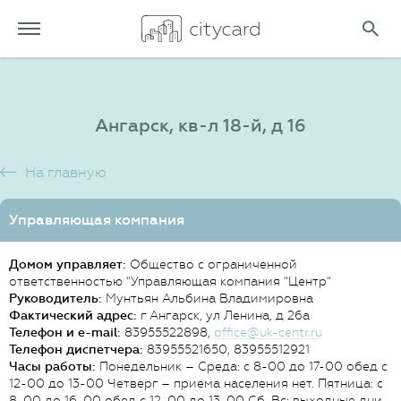
Ангарск, кв-л 18-й, д 16
На главную
Управляющая компания
Домом управляет:
Общество с ограниченной
ответственностью "Управляющая компания "Центр"
Руководитель:
Мунтьян Альбина Владимировна
Фактический адрес:
г Ангарск, ул Ленина, д 26а
Телефон и e-mail:
83955522898,
office@uk-centr.ru
Телефон диспетчера:
83955521650, 83955512921
Часы работы:
Понедельник – Среда: с 8-00 до 17-00 обед с
12-00 до 13-00 Четверг – приема населения нет. Пятница: с
8-00 до 16-00 обед с 12-00 до 13-00 Сб-Вс: выходные дни