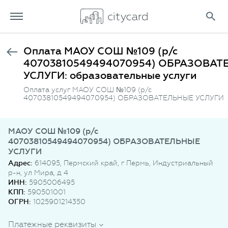
Оплата МАОУ СОШ №109 (р/с
40703810549494070954) ОБРАЗОВА
УСЛУГИ: образовательные услуги
Оплата услуг МАОУ СОШ №109 (р/с
40703810549494070954) ОБРАЗОВАТЕЛЬНЫЕ УСЛУГИ
МАОУ СОШ №109 (р/с
40703810549494070954) ОБРАЗОВАТЕЛЬНЫЕ
УСЛУГИ
Адрес:
614095, Пермский край, г Пермь, Индустриальный
р-н, ул Мира, д 4
ИНН:
5905006495
КПП:
590501001
ОГРН:
1025901214350
Платежные реквизиты